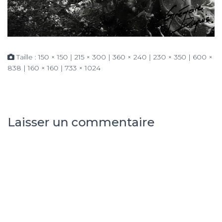
Taille :
150 × 150
|
215 × 300
|
360 × 240
|
230 × 350
|
600 ×
838
|
160 × 160
|
733 × 1024
Laisser un commentaire